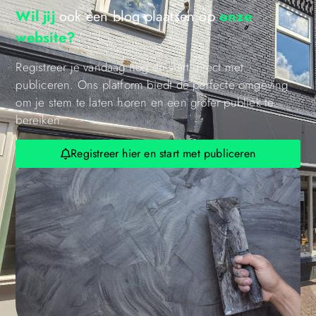
Wil jij
ook een blog plaatsen op
onze
website?
Registreer je vandaag nog en start direct met
publiceren. Ons platform biedt de perfecte omgeving
om je stem te laten horen en een groter publiek te
bereiken.
Registreer hier en start met publiceren