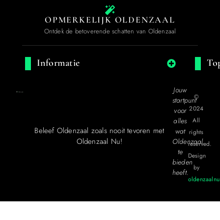
OPMERKELIJK OLDENZAAL
Ontdek de betoverende schatten van Oldenzaal
Informatie
Top
Jouw
©
startpunt
2024
voor
alles
All
Beleef Oldenzaal zoals nooit tevoren met
wat
rights
Oldenzaal Nu!
Oldenzaal
reserved.
te
Design
bieden
by
heeft.
oldenzaalnu