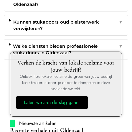
Oldenzaal?
Kunnen stukadoors oud pleisterwerk
▼
verwijderen?
Welke diensten bieden professionele
▼
stukadoors in Oldenzaal?
Verken de kracht van lokale reclame voor
jouw bedrijf!
Ontdek hoe lokale reclame de groei van jouw bedrijf
kan stimuleren door je onder te dompelen in deze
boeiende wereld.
Laten we aan de slag gaan!
Nieuwste artikelen
Recente verhalen uit Oldenzaal