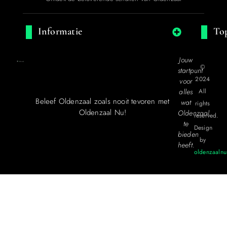
Informatie
Top
Jouw
©
startpunt
2024
voor
alles
All
Beleef Oldenzaal zoals nooit tevoren met
wat
rights
Oldenzaal Nu!
Oldenzaal
reserved.
te
Design
bieden
by
heeft.
oldenzaalnu