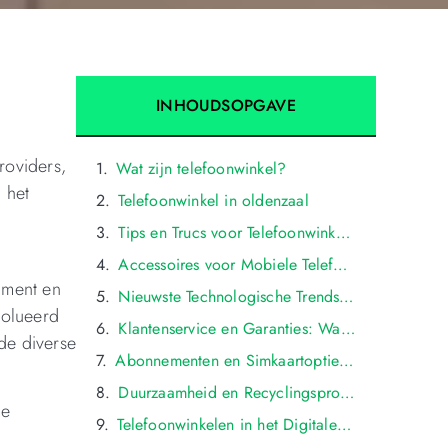
INHOUDSOPGAVE
roviders,
Wat zijn telefoonwinkel?
 het
Telefoonwinkel in oldenzaal
Tips en Trucs voor Telefoonwinkelen in oldenzaal
Accessoires voor Mobiele Telefoons: Bescherming, Opladen en Stijlvolle Opties in oldenzaal
timent en
Nieuwste Technologische Trends: Wat Is Er Nieuw in de Wereld van Telefoons in oldenzaal?
volueerd
Klantenservice en Garanties: Wat Te Verwachten van Telefoonwinkels in oldenzaal
de diverse
Abonnementen en Simkaartopties: Telefoon- en Dataplannen Beschikbaar in oldenzaal
Duurzaamheid en Recyclingsprogramma’s: Milieuvriendelijke Initiatieven in Groningse Telefoonwinkels
le
Telefoonwinkelen in het Digitale Tijdperk: Online Opties en Voordelen voor Groningers