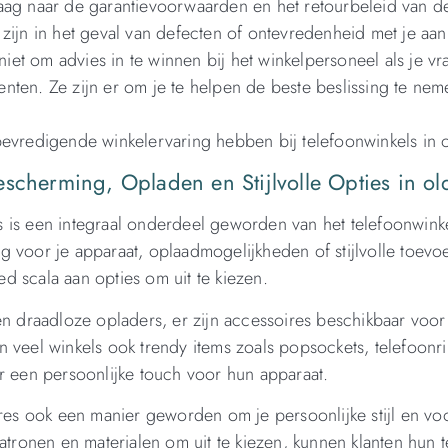
aag naar de garantievoorwaarden en het retourbeleid van d
zijn in het geval van defecten of ontevredenheid met je aa
niet om advies in te winnen bij het winkelpersoneel als je v
nten. Ze zijn er om je te helpen de beste beslissing te ne
bevredigende winkelervaring hebben bij telefoonwinkels in 
escherming, Opladen en Stijlvolle Opties in ol
 is een integraal onderdeel geworden van het telefoonwink
g voor je apparaat, oplaadmogelijkheden of stijlvolle toevo
 scala aan opties om uit te kiezen.
en draadloze opladers, er zijn accessoires beschikbaar voor 
n veel winkels ook trendy items zoals popsockets, telefoonr
r een persoonlijke touch voor hun apparaat.
ires ook een manier geworden om je persoonlijke stijl en v
atronen en materialen om uit te kiezen, kunnen klanten hun 