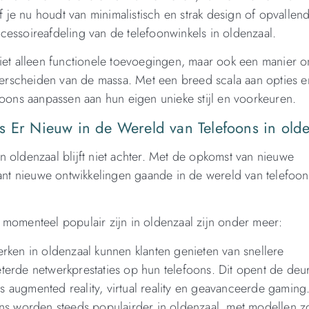
je nu houdt van minimalistisch en strak design of opvallen
accessoireafdeling van de telefoonwinkels in oldenzaal.
niet alleen functionele toevoegingen, maar ook een manier o
derscheiden van de massa. Met een breed scala aan opties en
foons aanpassen aan hun eigen unieke stijl en voorkeuren.
s Er Nieuw in de Wereld van Telefoons in old
 oldenzaal blijft niet achter. Met de opkomst van nieuwe
tant nieuwe ontwikkelingen gaande in de wereld van telefoon
 momenteel populair zijn in oldenzaal zijn onder meer:
rken in oldenzaal kunnen klanten genieten van snellere
terde netwerkprestaties op hun telefoons. Dit opent de deu
 augmented reality, virtual reality en geavanceerde gaming
s worden steeds populairder in oldenzaal, met modellen z