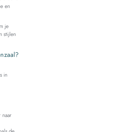
de en
m je
 stijlen
enzaal?
s in
r naar
.
oals de