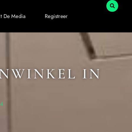
it De Media
Registreer
NWINKEL IN
24