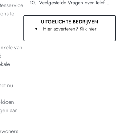
Veelgestelde Vragen over Telefoonwinkels in oldenzaal
tenservice
ons te
UITGELICHTE BEDRIJVEN
Hier adverteren? Klik hier
Enkele van
d
okale
het nu
oldoen.
agen aan
bewoners