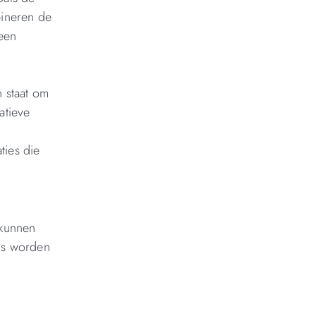
bineren de
een
n staat om
atieve
ties die
 kunnen
eus worden