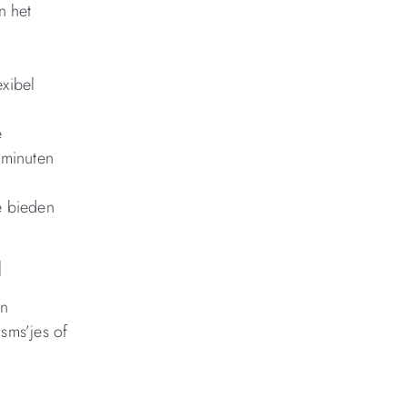
n het
exibel
e
lminuten
e bieden
l
an
sms’jes of