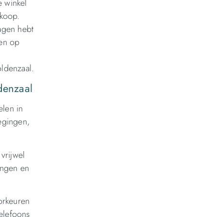
e winkel
nkoop.
ragen hebt
men op
oldenzaal.
denzaal
elen in
egingen,
vrijwel
ingen en
oorkeuren
telefoons