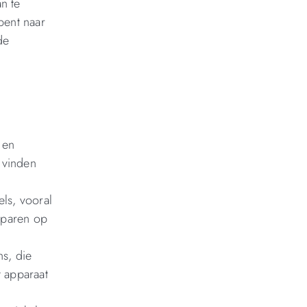
n te
bent naar
de
 en
e vinden
ls, vooral
sparen op
s, die
 apparaat