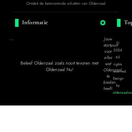
Ontdek de betoverende schatten van Oldenzaal
Informatie
Top
Jouw
©
startpunt
2024
voor
alles
All
Beleef Oldenzaal zoals nooit tevoren met
wat
rights
Oldenzaal Nu!
Oldenzaal
reserved.
te
Design
bieden
by
heeft.
oldenzaalnu