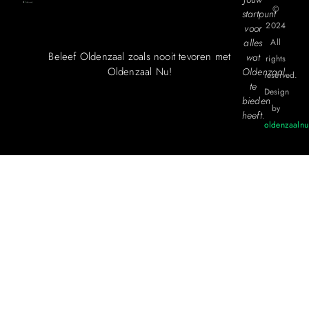
©
startpunt
2024
voor
alles
All
Beleef Oldenzaal zoals nooit tevoren met
wat
rights
Oldenzaal Nu!
Oldenzaal
reserved.
te
Design
bieden
by
heeft.
oldenzaalnu