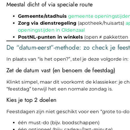
Meestal dicht of via speciale route
Gemeente/stadhuis
gemeente openingstijden
Zorg via dienstregeling
(apotheek/huisarts)
a
openingstijden in Oldenzaal
PostNL-punten in winkels
(open ≠ pakkette
De “datum-eerst”-methode: zo check je fees
In plaats van “is het open?”, stel je deze volgorde in:
Zet de datum vast (en benoem de feestdag)
Klinkt simpel, maar dit voorkomt de klassieker: je c
“feestdag” terwijl het een normale zondag is.
Kies je top 2 doelen
Feestdagen zijn niet geschikt voor een “grote to-do li
één must-do (bijv. boodschappen)
één optioneel (bijv. cadeau/last-minute)