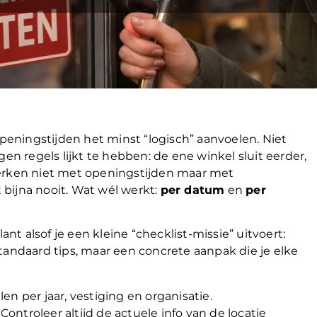
eningstijden het minst “logisch” aanvoelen. Niet
en regels lijkt te hebben: de ene winkel sluit eerder,
werken niet met openingstijden maar met
 bijna nooit. Wat wél werkt:
per datum
en
per
ant alsof je een kleine “checklist-missie” uitvoert:
tandaard tips, maar een concrete aanpak die je elke
n per jaar, vestiging en organisatie.
ntroleer altijd de actuele info van de locatie