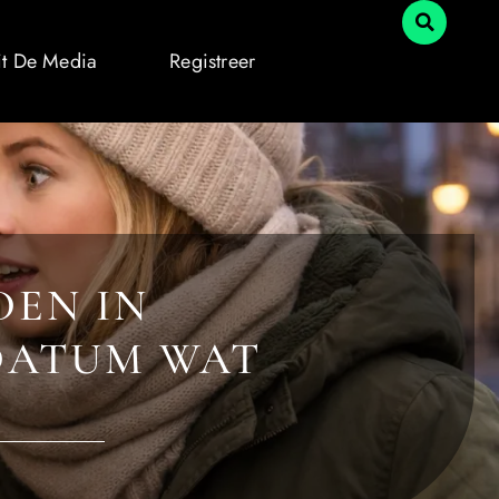
it De Media
Registreer
DEN IN
 DATUM WAT