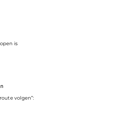
open is
an
“route volgen”: