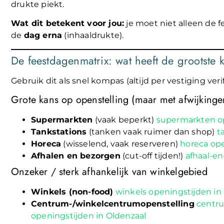
drukte piekt.
Wat dit betekent voor jou:
je moet niet alleen de 
de
dag erna
(inhaaldrukte).
De feestdagenmatrix: wat heeft de grootste 
Gebruik dit als snel kompas (altijd per vestiging verif
Grote kans op openstelling (maar met afwijkinge
Supermarkten
(vaak beperkt)
supermarkten op
Tankstations
(tanken vaak ruimer dan shop)
t
Horeca
(wisselend, vaak reserveren)
horeca ope
Afhalen en bezorgen
(cut-off tijden!)
afhaal-e
Onzeker / sterk afhankelijk van winkelgebied
Winkels (non-food)
winkels openingstijden in
Centrum-/winkelcentrumopenstelling
centru
openingstijden in Oldenzaal