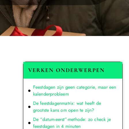
VERKEN ONDERWERPEN
Feestdagen zijn geen categorie, maar een
kalenderprobleem
De feestdagenmatrix: wat heeft de
grootste kans om open te zijn?
De “datum-eerst”-methode: zo check je
feestdagen in 4 minuten