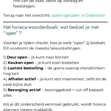
info van de zaak, zeker op zondag en
feestdagen.
Terug naar het overzicht:
openingstijden in Oldenzaal
Het horeca-woordenboek: wat bedoel je met
“open”?
Voordat je tijden checkt, kies je welk “open” jij bedoelt.
Dit voorkomt de meeste teleurstellingen.
1)
Deur open
– je kunt naar binnen
2)
Keuken open
– je kunt eten bestellen
3)
Laatste bestelling
– de grens waarop eten/drinken
nog kan
4)
Afhalen actief
– je kunt iets meenemen, zelfs als de
zaak bijna sluit
5)
Bezorging actief
– bezorggebied + cut-off bepaalt
alles
Als je dit onderscheid eenmaal gebruikt, wordt horeca
plannen ineens makkelijk.