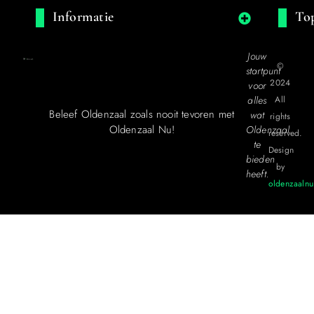
Informatie
Top
Jouw
©
startpunt
2024
voor
alles
All
Beleef Oldenzaal zoals nooit tevoren met
wat
rights
Oldenzaal Nu!
Oldenzaal
reserved.
te
Design
bieden
by
heeft.
oldenzaalnu