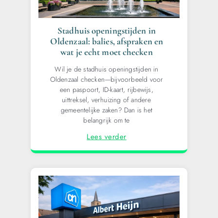
Stadhuis openingstijden in
Oldenzaal: balies, afspraken en
wat je echt moet checken
Wil je de stadhuis openingstijden in
Oldenzaal checken—bijvoorbeeld voor
een paspoort, ID-kaart, rijbewijs,
uittreksel, verhuizing of andere
gemeentelijke zaken? Dan is het
belangrijk om te
Lees verder