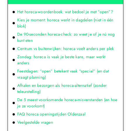
Het horeca-woordenboek: wat bedoel je met “open”?
Kies je moment: horeca werkt in dagdelen (niet in één
blok)
De 90-seconden horeca-check: zo weet je of je nú nog
kunt eten
Centrum vs buitenwijken: horeca voelt anders per plek
Zondag: horeca is vaak je beste kans, maar werkt
anders
Feestdagen: “open” betekent vaak “special” (en dat
vraagt planning)
Afhalen en bezorgen als horeca-alternatief (zonder
teleurstelling)
De 5 meest voorkomende horeca-misverstanden (en hoe
je ze voorkomt)
FAQ horeca openingstijden Oldenzaal
Veelgestelde vragen