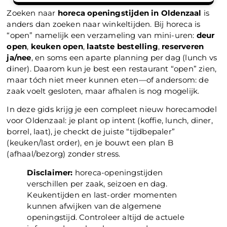
Zoeken naar
horeca openingstijden in Oldenzaal
is
anders dan zoeken naar winkeltijden. Bij horeca is
“open” namelijk een verzameling van mini-uren:
deur
open
,
keuken open
,
laatste bestelling
,
reserveren
ja/nee
, en soms een aparte planning per dag (lunch vs
diner). Daarom kun je best een restaurant “open” zien,
maar tóch niet meer kunnen eten—of andersom: de
zaak voelt gesloten, maar afhalen is nog mogelijk.
In deze gids krijg je een compleet nieuw horecamodel
voor Oldenzaal: je plant op intent (koffie, lunch, diner,
borrel, laat), je checkt de juiste “tijdbepaler”
(keuken/last order), en je bouwt een plan B
(afhaal/bezorg) zonder stress.
Disclaimer:
horeca-openingstijden
verschillen per zaak, seizoen en dag.
Keukentijden en last-order momenten
kunnen afwijken van de algemene
openingstijd. Controleer altijd de actuele