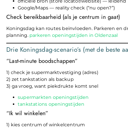
officiële bron (store locator/website) — leidend
Google/Maps — reality check (“nu open?”)
Check bereikbaarheid (als je centrum in gaat)
Koningsdag kan routes beïnvloeden. Parkeren en drukt
planning.
parkeren openingstijden in Oldenzaal
Drie Koningsdag-scenario’s (met de beste a
“Last-minute boodschappen”
1) check je supermarktvestiging (adres)
2) zet tankstation als backup
3) ga vroeg, want piekdrukte komt snel
supermarkten openingstijden
tankstations openingstijden
“Ik wil winkelen”
1) kies centrum of winkelcentrum