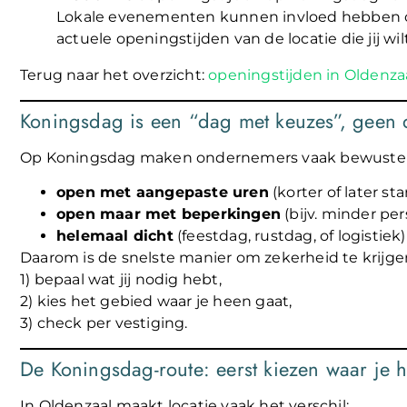
Lokale evenementen kunnen invloed hebben op 
actuele openingstijden van de locatie die jij wi
Terug naar het overzicht:
openingstijden in Oldenza
Koningsdag is een “dag met keuzes”, geen 
Op Koningsdag maken ondernemers vaak bewuste 
open met aangepaste uren
(korter of later sta
open maar met beperkingen
(bijv. minder per
helemaal dicht
(feestdag, rustdag, of logistiek)
Daarom is de snelste manier om zekerheid te krijge
1) bepaal wat jij nodig hebt,
2) kies het gebied waar je heen gaat,
3) check per vestiging.
De Koningsdag-route: eerst kiezen waar je 
In Oldenzaal maakt locatie vaak het verschil: