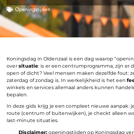
Openingstijden
Koningsdag in Oldenzaal is een dag waarop “openin
over
situatie
: is er een centrumprogramma, zijn er 
open of dicht? Veel mensen maken dezelfde fout: 
zaterdag of zondag is. In werkelijkheid is het een
fe
winkels en services allemaal anders kunnen handel
bepalen.
In deze gids krijg je een compleet nieuwe aanpak: j
route (centrum of buitenwijken), je checkt alleen wa
last-minute situaties.
Disclaimer:
openingstijden op Koningsdag versc