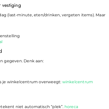
 vestiging
g (last-minute, eten/drinken, vergeten items). Maar
enstelling
al
d
en gegeven. Denk aan:
s je winkelcentrum overweegt:
winkelcentrum
etekent niet automatisch “plek”.
horeca