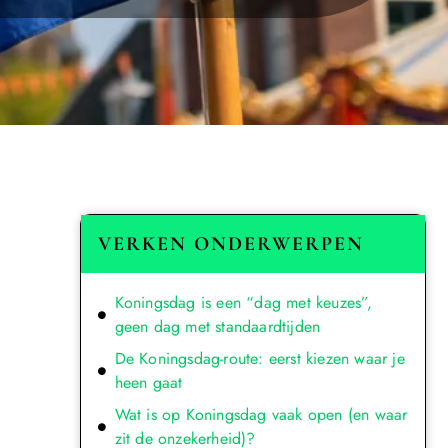
VERKEN ONDERWERPEN
Koningsdag is een “dag met keuzes”,
geen dag met standaardtijden
De Koningsdag-route: eerst kiezen waar je
heen gaat
Wat is op Koningsdag vaak open (en waar
zit de onzekerheid)?