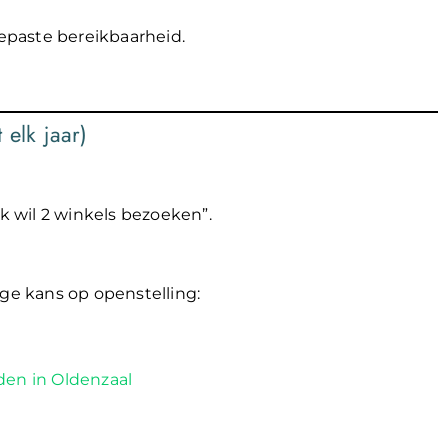
epaste bereikbaarheid.
 elk jaar)
ik wil 2 winkels bezoeken”.
oge kans op openstelling:
den in Oldenzaal