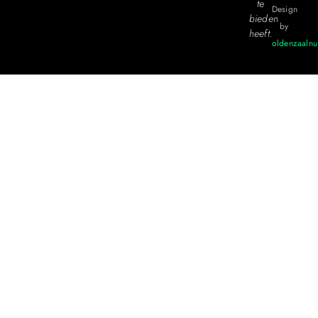
te
Design
bieden
by
heeft.
oldenzaalnu