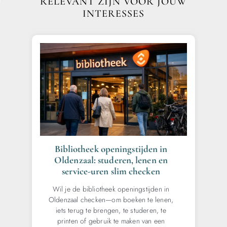
RELEVANT ZIJN VOOR JOUW
INTERESSES
Bibliotheek openingstijden in
Oldenzaal: studeren, lenen en
service-uren slim checken
Wil je de bibliotheek openingstijden in
Oldenzaal checken—om boeken te lenen,
iets terug te brengen, te studeren, te
printen of gebruik te maken van een