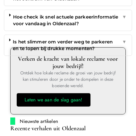
Hoe check ik snel actuele parkeerinformatie
▼
voor vandaag in Oldenzaal?
Is het slimmer om verder weg te parkeren
▼
en te lopen bij drukke momenten?
Verken de kracht van lokale reclame voor
jouw bedrijf!
Ontdek hoe lokale reclame de groei van jouw bedrijf
kan stimuleren door je onder te dompelen in deze
boeiende wereld.
Laten we aan de slag gaan!
Nieuwste artikelen
Recente verhalen uit Oldenzaal