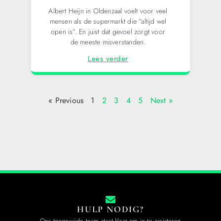
Albert Heijn in Oldenzaal voelt voor veel
mensen als de supermarkt die “altijd wel
open is”. En juist dat gevoel zorgt voor
de meeste misverstanden.
Lees verder
« Previous
1
2
3
4
5
Next »
HULP NODIG?
Ons toegewijde team staat klaar om je te assisteren