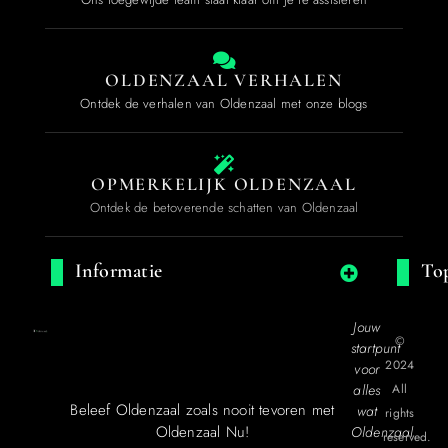
OLDENZAAL VERHALEN
Ontdek de verhalen van Oldenzaal met onze blogs
OPMERKELIJK OLDENZAAL
Ontdek de betoverende schatten van Oldenzaal
Informatie
Top
Jouw
©
startpunt
2024
voor
alles
All
Beleef Oldenzaal zoals nooit tevoren met
wat
rights
Oldenzaal Nu!
Oldenzaal
reserved.