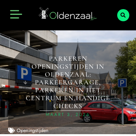
PARKEREN
OPENINGSTIJDEN IN
OLDENZAAL:
PARKEERGARAGE,
PARKEREN IN HET
CENTRUM EN HANDIGE
CHECKS
MAART 3, 2026
Openingstijden