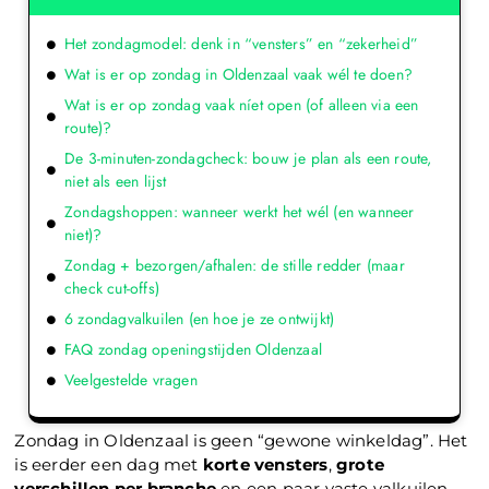
Het zondagmodel: denk in “vensters” en “zekerheid”
Wat is er op zondag in Oldenzaal vaak wél te doen?
Wat is er op zondag vaak níet open (of alleen via een
route)?
De 3-minuten-zondagcheck: bouw je plan als een route,
niet als een lijst
Zondagshoppen: wanneer werkt het wél (en wanneer
niet)?
Zondag + bezorgen/afhalen: de stille redder (maar
check cut-offs)
6 zondagvalkuilen (en hoe je ze ontwijkt)
FAQ zondag openingstijden Oldenzaal
Veelgestelde vragen
Zondag in Oldenzaal is geen “gewone winkeldag”. Het
is eerder een dag met
korte vensters
,
grote
verschillen per branche
en een paar vaste valkuilen