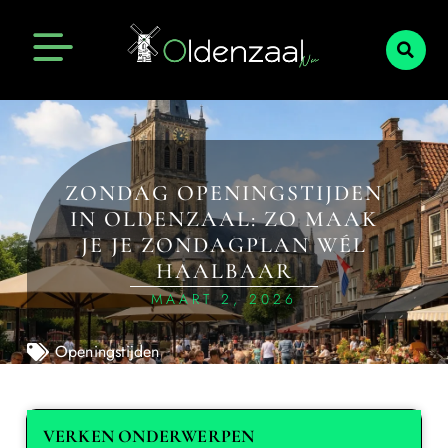
ZONDAG OPENINGSTIJDEN
IN OLDENZAAL: ZO MAAK
JE JE ZONDAGPLAN WÉL
HAALBAAR
MAART 2, 2026
Openingstijden
VERKEN ONDERWERPEN