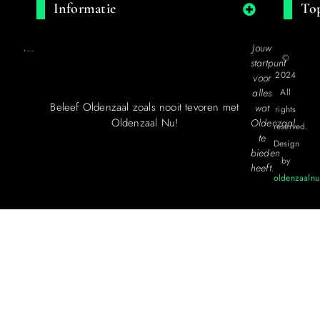
Informatie
Top
Jouw
©
startpunt
2024
voor
alles
All
Beleef Oldenzaal zoals nooit tevoren met
wat
rights
Oldenzaal Nu!
Oldenzaal
reserved.
te
Design
bieden
by
heeft.
oldenzaalnu